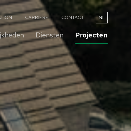
TION
CARRIERE
CONTACT
NL
FR
jkheden
Diensten
Projecten
DE