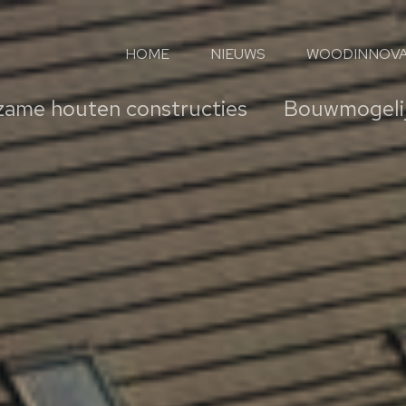
HOME
NIEUWS
WOODINNOVA
ame houten constructies
Bouwmogeli