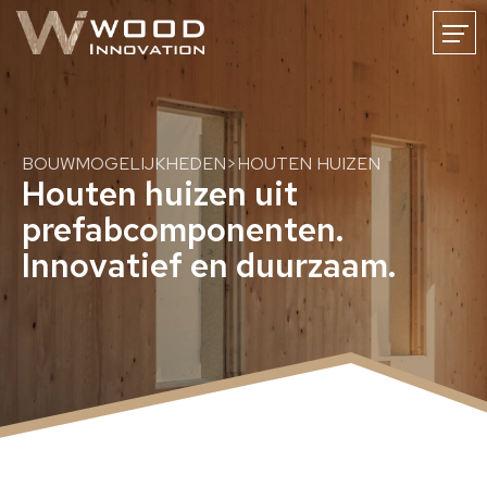
FR
DE
NL
HOME
NIEUWS
WOODINNOVATION
CARRIERE
CONTACT
BOUWMOGELIJKHEDEN
>
HOUTEN HUIZEN
Houten huizen uit
prefabcomponenten.
Innovatief en duurzaam.
Duurzame houten constructies
Bouwen met massief hout
Constructies uit massief CLT-hout
CLT-oppervlaktekwaliteiten
CNC-houtbewerking