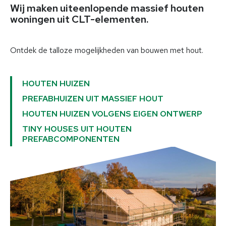
Bouwmogelijkheden
Wij maken uiteenlopende massief houten
woningen uit CLT-elementen.
Houten huizen
Houten bedrijfsgebouwen
Houten modulebouw
Ontdek de talloze mogelijkheden van bouwen met hout.
Extra bouwlagen en uitbreidingen
Speciale constructies
HOUTEN HUIZEN
PREFABHUIZEN UIT MASSIEF HOUT
Diensten
HOUTEN HUIZEN VOLGENS EIGEN ONTWERP
TINY HOUSES UIT HOUTEN
Voor opdrachtgevers
PREFABCOMPONENTEN
Voor planners en architecten
Voor aannemers en vaklui
Bouwtechniek & expertise
Projecten