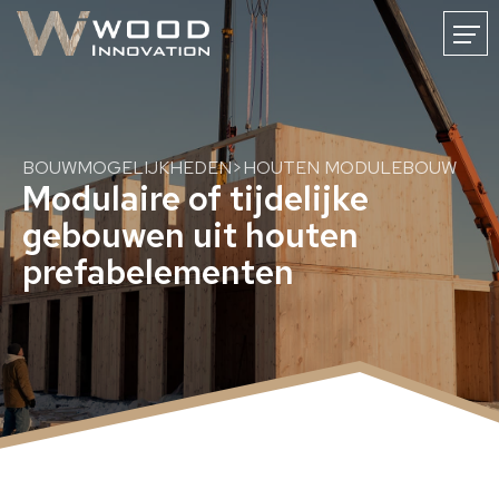
FR
DE
NL
HOME
NIEUWS
WOODINNOVATION
CARRIERE
CONTACT
BOUWMOGELIJKHEDEN
>
HOUTEN MODULEBOUW
Modulaire of tijdelijke
gebouwen uit houten
prefabelementen
Duurzame houten constructies
Bouwen met massief hout
Constructies uit massief CLT-hout
CLT-oppervlaktekwaliteiten
CNC-houtbewerking