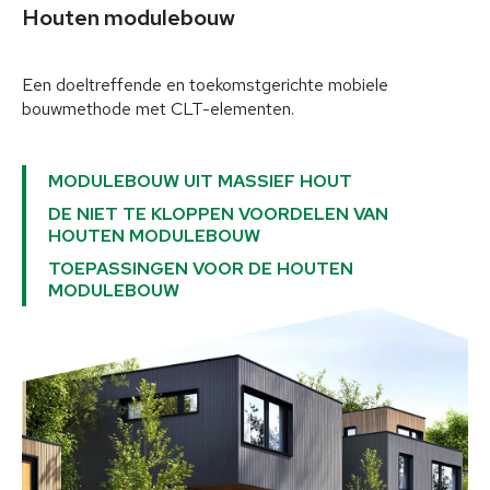
Bouwmogelijkheden
Houten modulebouw
Houten huizen
Houten bedrijfsgebouwen
Een doeltreffende en toekomstgerichte mobiele
Houten modulebouw
bouwmethode met CLT-elementen.
Extra bouwlagen en uitbreidingen
Speciale constructies
MODULEBOUW UIT MASSIEF HOUT
DE NIET TE KLOPPEN VOORDELEN VAN
Diensten
HOUTEN MODULEBOUW
TOEPASSINGEN VOOR DE HOUTEN
MODULEBOUW
Voor opdrachtgevers
Voor planners en architecten
Voor aannemers en vaklui
Bouwtechniek & expertise
Projecten