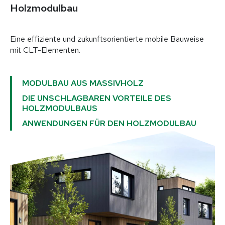
Holzmodulbau
Holzmodulbau
Aufstockungen & Anbauten
Sonder​konstruktionen
Eine effiziente und zukunftsorientierte mobile Bauweise
mit CLT-Elementen.
Leistungen
MODULBAU AUS MASSIVHOLZ
Für Bauherren
Für Planer & Architekten
DIE UNSCHLAGBAREN VORTEILE DES
Für Unternehmen & Handwerk
HOLZMODULBAUS
Bautechnik & Expertise
ANWENDUNGEN FÜR DEN HOLZMODULBAU
Projekte
Wohnhäuser
Gewerbe & Industrie
Öffentliche Bauten