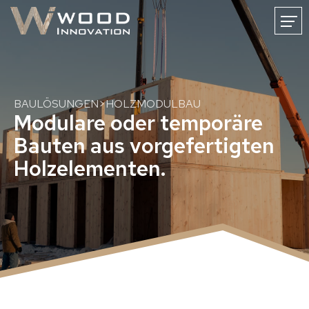
FR
DE
NL
HOME
NEWS
WOODINNOVATION
KARRIERE
KONTAKT
BAULÖSUNGEN
>
HOLZMODULBAU
Modulare oder temporäre
Bauten aus vorgefertigten
Holzelementen.
Holzmassivbau
Bauen mit Massivholz
CLT-Holzmassivbau
CLT-Oberflächen
CNC-Holzabbund
Baulösungen
Holzhäuser
Holz-Gewerbebauten