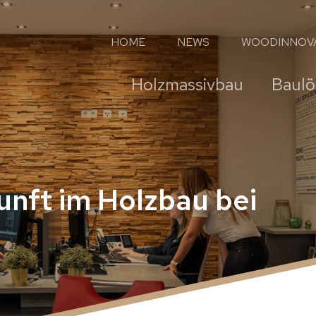
HOME
NEWS
WOODINNOV
Holzmassivbau
Baul
unft im Holzbau bei