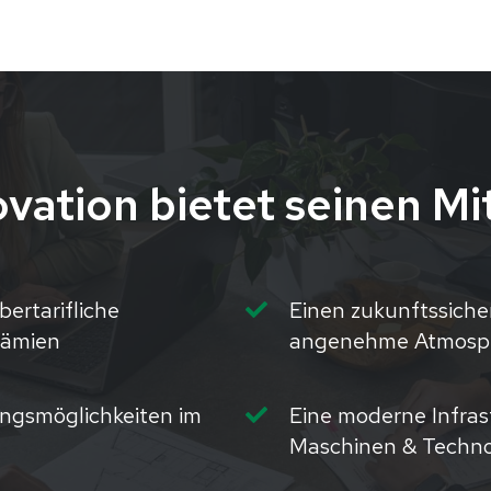
ation bietet seinen Mi
ertarifliche
Einen zukunftssicher
rämien
angenehme Atmosphä
ungsmöglichkeiten im
Eine moderne Infras
Maschinen & Techno