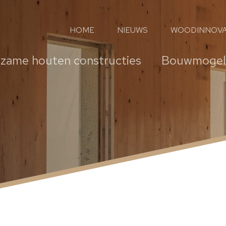
HOME
NIEUWS
WOODINNOVA
zame houten constructies
Bouwmogeli