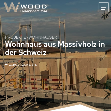
FR
DE
NL
HOME
NEWS
WOODINNOVATION
KARRIERE
KONTAKT
PROJEKTE
>
WOHNHÄUSER
Wohnhaus aus Massivholz in
der Schweiz
Holzmassivbau
ZURUCK ZUR LISTE
Bauen mit Massivholz
CLT-Holzmassivbau
CLT-Oberflächen
CNC-Holzabbund
Baulösungen
Holzhäuser
Holz-Gewerbebauten