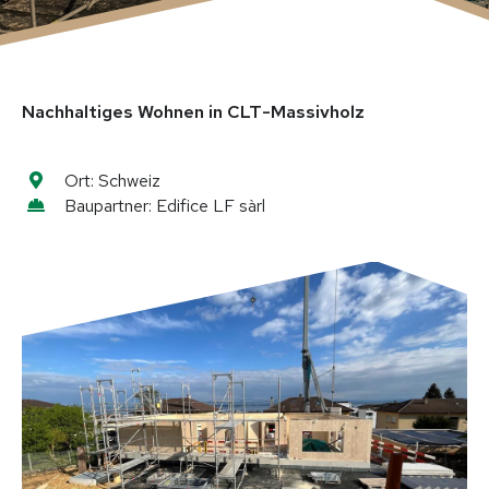
Holzmodulbau
Aufstockungen & Anbauten
Sonder​konstruktionen
Nachhaltiges Wohnen in CLT-Massivholz
Leistungen
Ort:
Schweiz
Für Bauherren
Für Planer & Architekten
Baupartner:
Edifice LF sàrl
Für Unternehmen & Handwerk
Bautechnik & Expertise
Projekte
Wohnhäuser
Gewerbe & Industrie
Öffentliche Bauten