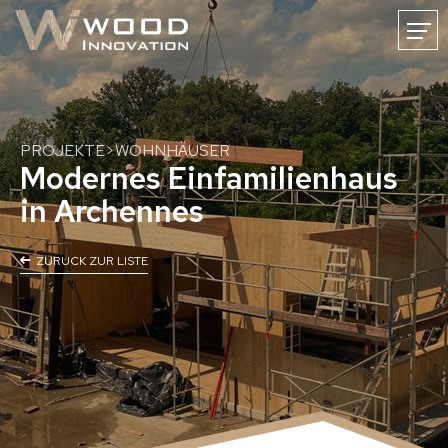
FR
DE
NL
HOME
NEWS
WOODINNOVATION
KARRIERE
KONTAKT
PROJEKTE
>
WOHNHÄUSER
Modernes Einfamilienhaus
in Archennes
Holzmassivbau
ZURUCK ZUR LISTE
Bauen mit Massivholz
CLT-Holzmassivbau
CLT-Oberflächen
CNC-Holzabbund
Baulösungen
Holzhäuser
Holz-Gewerbebauten