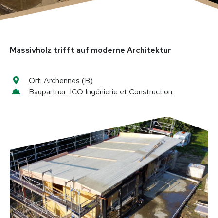
Holzmodulbau
Aufstockungen & Anbauten
Sonder​konstruktionen
Massivholz trifft auf moderne Architektur
Leistungen
Ort:
Archennes (B)
Für Bauherren
Für Planer & Architekten
Baupartner:
ICO Ingénierie et Construction
Für Unternehmen & Handwerk
Bautechnik & Expertise
Projekte
Wohnhäuser
Gewerbe & Industrie
Öffentliche Bauten