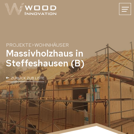
FR
DE
NL
HOME
NEWS
WOODINNOVATION
KARRIERE
KONTAKT
PROJEKTE
>
WOHNHÄUSER
Massivholzhaus in
Steffeshausen (B)
Holzmassivbau
ZURUCK ZUR LISTE
Bauen mit Massivholz
CLT-Holzmassivbau
CLT-Oberflächen
CNC-Holzabbund
Baulösungen
Holzhäuser
Holz-Gewerbebauten