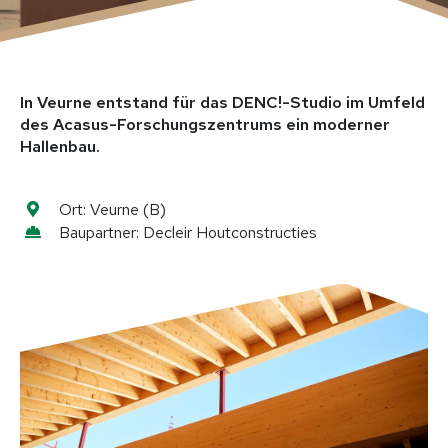
Holzmodulbau
Aufstockungen & Anbauten
Sonder​konstruktionen
In Veurne entstand für das DENC!-Studio im Umfeld
Leistungen
des Acasus-Forschungszentrums ein moderner
Hallenbau.
Für Bauherren
Für Planer & Architekten
Für Unternehmen & Handwerk
Ort:
Veurne (B)
Baupartner:
Decleir Houtconstructies
Bautechnik & Expertise
Projekte
Wohnhäuser
Gewerbe & Industrie
Öffentliche Bauten