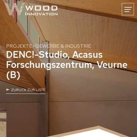
FR
DE
NL
HOME
NEWS
WOODINNOVATION
KARRIERE
KONTAKT
PROJEKTE
>
GEWERBE & INDUSTRIE
DENC!-Studio, Acasus
Forschungszentrum, Veurne
(B)
Holzmassivbau
ZURUCK ZUR LISTE
Bauen mit Massivholz
CLT-Holzmassivbau
CLT-Oberflächen
CNC-Holzabbund
Baulösungen
Holzhäuser
Holz-Gewerbebauten