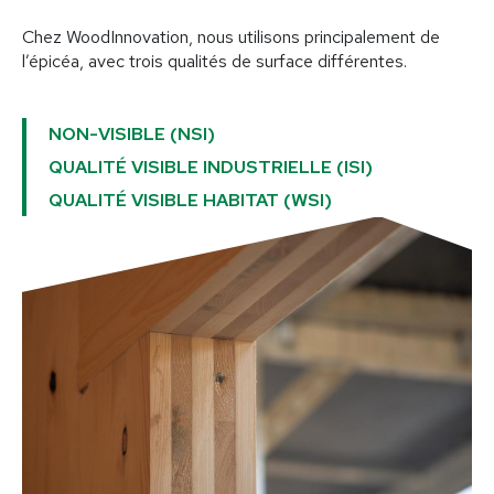
Constructions
Chez WoodInnovation, nous utilisons principalement de
l’épicéa, avec trois qualités de surface différentes.
Maisons en bois
Bâtiments commerciaux en bois
NON-VISIBLE (NSI)
Constructions modulaires en bois
QUALITÉ VISIBLE INDUSTRIELLE (ISI)
Surélévations et extensions
QUALITÉ VISIBLE HABITAT (WSI)
Constructions spéciales
Services
Maîtres d'ouvrage
Planificateurs & architectes
Entreprises et artisans
Technique & expertise
Projets