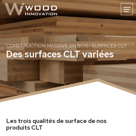
FR
DE
NL
ACCUEIL
ACTUALITÉS
WOODINNOVATION
CARRIÈRE
CONSTRUCTION MASSIVE EN BOIS
>
SURFACES CLT
Des surfaces CLT variées
CONTACT
Construction massive en bois
Construire avec du bois massif
Construction en bois massif CLT
Les trois qualités de surface de nos
Surfaces CLT
Découpe bois CNC
produits CLT