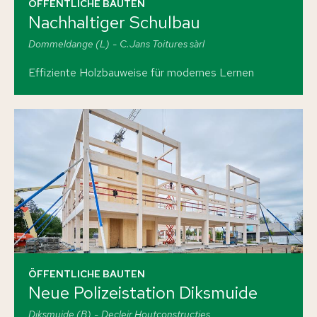
ÖFFENTLICHE BAUTEN
Nachhaltiger Schulbau
Dommeldange (L)
C.Jans Toitures sàrl
Effiziente Holzbauweise für modernes Lernen
ÖFFENTLICHE BAUTEN
Neue Polizeistation Diksmuide
Diksmuide (B)
Decleir Houtconstructies