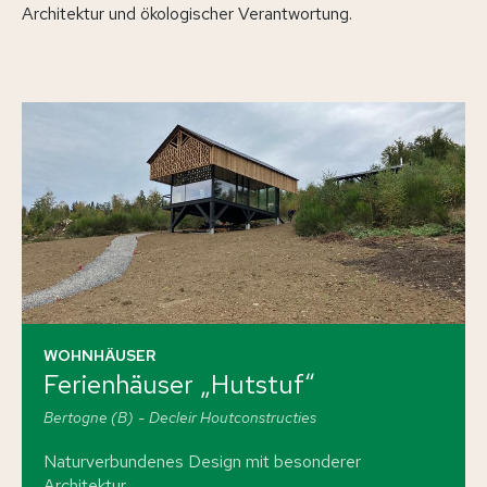
Architektur und ökologischer Verantwortung.
Holzmodulbau
Aufstockungen & Anbauten
Sonder​konstruktionen
Leistungen
Für Bauherren
Für Planer & Architekten
Für Unternehmen & Handwerk
Bautechnik & Expertise
Projekte
WOHNHÄUSER
Wohnhäuser
Gewerbe & Industrie
Ferienhäuser „Hutstuf“
Öffentliche Bauten
Bertogne (B)
Decleir Houtconstructies
Naturverbundenes Design mit besonderer
Architektur.