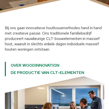
Bouwmogelijkheden
Houten huizen
Houten bedrijfsgebouwen
Houten modulebouw
Bij ons gaan innovatieve houtbouwmethodes hand in hand
Extra bouwlagen en uitbreidingen
met creatieve passie. Ons traditionele familiebedrijf
Speciale constructies
produceert nauwkeurige CLT-bouwelementen in massief
hout, waaruit in slechts enkele dagen individuele massief
houten woningen ontstaan.
Diensten
Voor opdrachtgevers
OVER WOODINNOVATION
Voor planners en architecten
DE PRODUCTIE VAN CLT-ELEMENTEN
Voor aannemers en vaklui
Bouwtechniek & expertise
Projecten